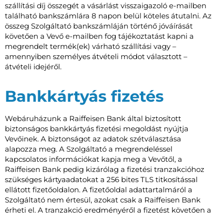
szállítási díj összegét a vásárlást visszaigazoló e-mailben
található bankszámlára 8 napon belül köteles átutalni. Az
összeg Szolgáltató bankszámláján történő jóváírását
követően a Vevő e-mailben fog tájékoztatást kapni a
megrendelt termék(ek) várható szállítási vagy –
amennyiben személyes átvételi módot választott –
átvételi idejéről.
Bankkártyás fizetés
Webáruházunk a Raiffeisen Bank által biztosított
biztonságos bankkártyás fizetési megoldást nyújtja
Vevőinek. A biztonságot az adatok szétválasztása
alapozza meg. A Szolgáltató a megrendeléssel
kapcsolatos információkat kapja meg a Vevőtől, a
Raiffeisen Bank pedig kizárólag a fizetési tranzakcióhoz
szükséges kártyaadatokat a 256 bites TLS titkosítással
ellátott fizetőoldalon. A fizetőoldal adattartalmáról a
Szolgáltató nem értesül, azokat csak a Raiffeisen Bank
érheti el. A tranzakció eredményéről a fizetést követően a