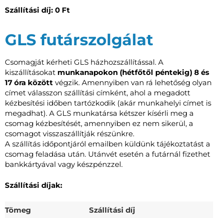
Szállítási díj: 0 Ft
GLS futárszolgálat
Csomagját kérheti GLS házhozszállítással. A
kiszállításokat
munkanapokon (hétfőtől péntekig) 8 és
17 óra között
végzik. Amennyiben van rá lehetőség olyan
címet válasszon szállítási címként, ahol a megadott
kézbesítési időben tartózkodik (akár munkahelyi címet is
megadhat). A GLS munkatársa kétszer kísérli meg a
csomag kézbesítését, amennyiben ez nem sikerül, a
csomagot visszaszállítják részünkre.
A szállítás időpontjáról emailben küldünk tájékoztatást a
csomag feladása után. Utánvét esetén a futárnál fizethet
bankkártyával vagy készpénzzel.
Szállítási díjak:
Tömeg
Szállítási díj