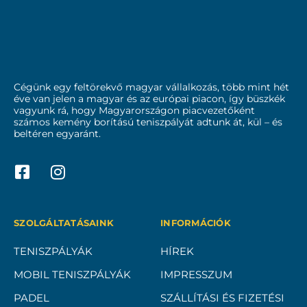
Cégünk egy feltörekvő magyar vállalkozás, több mint hét
éve van jelen a magyar és az európai piacon, így büszkék
vagyunk rá, hogy Magyarországon piacvezetőként
számos kemény borítású teniszpályát adtunk át, kül – és
beltéren egyaránt.
SZOLGÁLTATÁSAINK
INFORMÁCIÓK
TENISZPÁLYÁK
HÍREK
MOBIL TENISZPÁLYÁK
IMPRESSZUM
PADEL
SZÁLLÍTÁSI ÉS FIZETÉSI