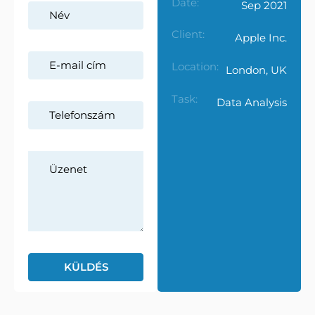
Date:
Sep 2021
Client:
Apple Inc.
Location:
London, UK
Task:
Data Analysis