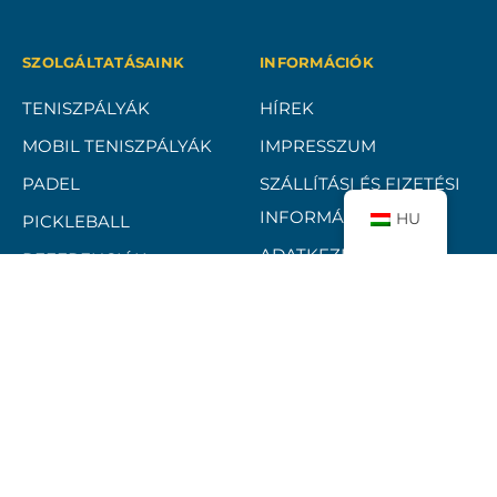
SZOLGÁLTATÁSAINK
INFORMÁCIÓK
TENISZPÁLYÁK
HÍREK
MOBIL TENISZPÁLYÁK
IMPRESSZUM
PADEL
SZÁLLÍTÁSI ÉS FIZETÉSI
INFORMÁCIÓK
HU
PICKLEBALL
ADATKEZELÉSI
REFERENCIÁK
TÁJÉKOZTATÓ
ELÁLLÁSI FELTÉTELEK
ÁSZF
BANKKÁRTYÁS FIZETÉSI
TÁJÉKOZTATÓ
KAPCSOLAT