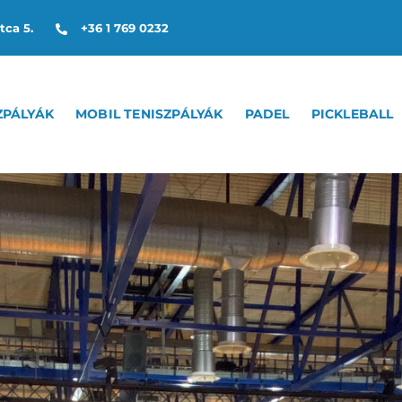
tca 5.
+36 1 769 0232
ZPÁLYÁK
MOBIL TENISZPÁLYÁK
PADEL
PICKLEBALL