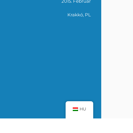
2015. Február
E-mail címünk
info@reboundsports.hu
Krakkó, PL
TÓ
© 2026 Rebound Sports. Minden jog fenntartva.
HU