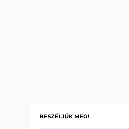
SZOLGÁ
TENISZ
BESZÉLJÜK MEG!
MOBIL 