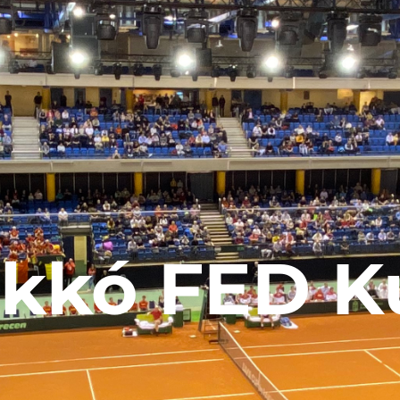
akkó FED K