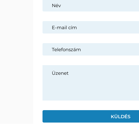
PADEL
Cégünk egy feltörekvő magyar
vállalkozás, több mint hét éve van
PICKLE
jelen a magyar és az európai piacon,
így büszkék vagyunk rá, hogy
REFER
Magyarországon piacvezetőként
számos kemény borítású teniszpályát
adtunk át, kül – és beltéren egyaránt.