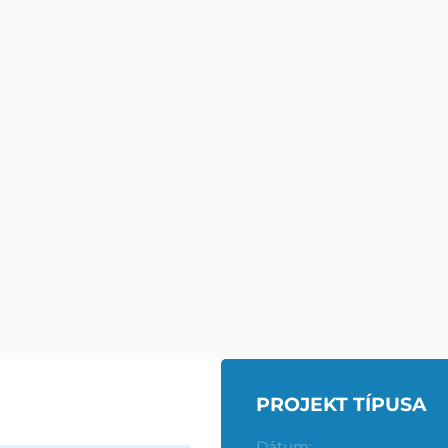
LTATÁSAINK
INFORMÁCIÓK
PÁLYÁK
HÍREK
PROJEKT TÍPUSA
TENISZPÁLYÁK
IMPRESSZUM
Dátum: