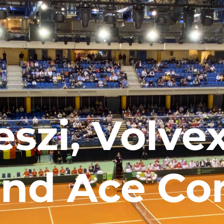
szi, Volvex
nd Ace Co