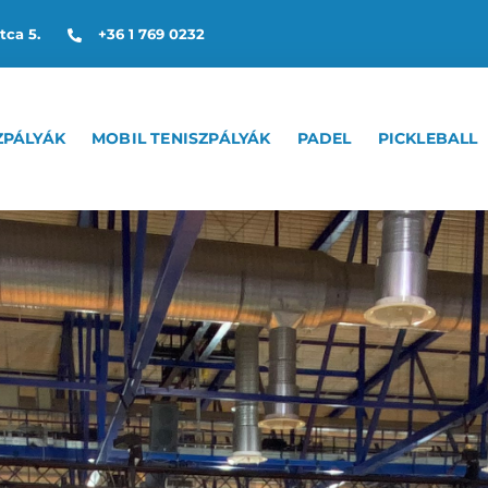
tca 5.
+36 1 769 0232
ZPÁLYÁK
MOBIL TENISZPÁLYÁK
PADEL
PICKLEBALL