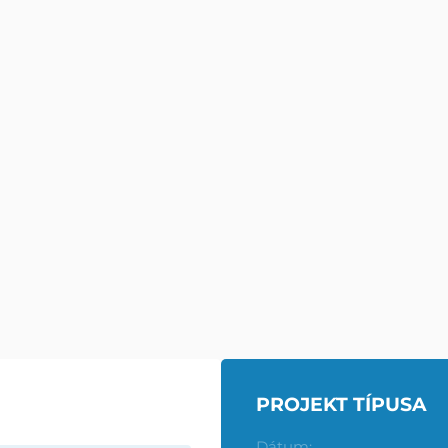
LTATÁSAINK
INFORMÁCIÓK
PÁLYÁK
HÍREK
PROJEKT TÍPUSA
TENISZPÁLYÁK
IMPRESSZUM
Dátum: