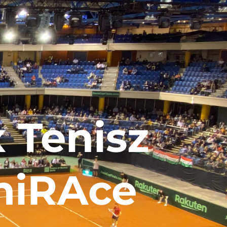
 Tenisz
niRAce