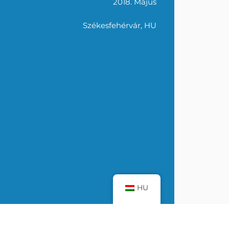
2018. Május
E-mail címünk
info@reboundsports.hu
Székesfehérvár, HU
TÓ
© 2026 Rebound Sports. Minden jog fenntartva.
HU