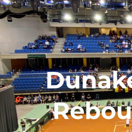
Dunake
Rebou