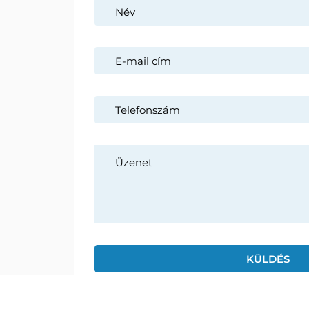
PADEL
Cégünk egy feltörekvő magyar
vállalkozás, több mint hét éve van
PICKLE
jelen a magyar és az európai piacon,
így büszkék vagyunk rá, hogy
REFER
Magyarországon piacvezetőként
számos kemény borítású teniszpályát
adtunk át, kül – és beltéren egyaránt.