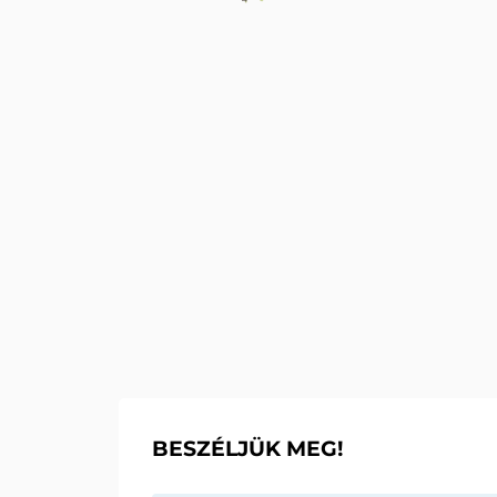
SZOLGÁ
TENISZ
BESZÉLJÜK MEG!
MOBIL 