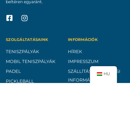
beltéren egyaránt.
SZOLGÁLTATÁSAINK
INFORMÁCIÓK
TENISZPÁLYÁK
HÍREK
MOBIL TENISZPÁLYÁK
IMPRESSZUM
PADEL
SZÁLLÍTÁSI ÉS FIZETÉSI
HU
INFORMÁCIÓK
PICKLEBALL
ADATKEZELÉSI
REFERENCIÁK
TÁJÉKOZTATÓ
ELÁLLÁSI FELTÉTELEK
ÁSZF
BANKKÁRTYÁS FIZETÉSI