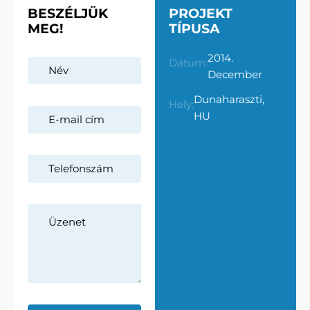
BESZÉLJÜK
PROJEKT
MEG!
TÍPUSA
2014.
Dátum:
December
Dunaharaszti,
Hely:
HU