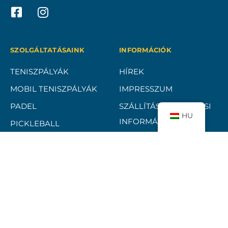
SZOLGÁLTATÁSAINK
INFORMÁCIÓK
TENISZPÁLYÁK
HÍREK
MOBIL TENISZPÁLYÁK
IMPRESSZUM
PADEL
SZÁLLÍTÁSI ÉS FIZETÉSI
HU
INFORMÁCIÓK
PICKLEBALL
ADATKEZELÉSI
REFERENCIÁK
TÁJÉKOZTATÓ
ELÁLLÁSI FELTÉTELEK
ÁSZF
BANKKÁRTYÁS FIZETÉSI
TÁJÉKOZTATÓ