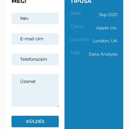
MEG!
TÍPUSA
Date:
Sep 2021
Client:
Apple Inc.
Location:
London, UK
Task:
Data Analysis