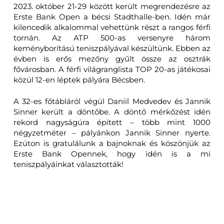
2023. október 21-29 között került megrendezésre az
Erste Bank Open a bécsi Stadthalle-ben. Idén már
kilencedik alkalommal vehettünk részt a rangos férfi
tornán. Az ATP 500-as versenyre három
keményborítású teniszpályával készültünk. Ebben az
évben is erős mezőny gyűlt össze az osztrák
fővárosban. A férfi világranglista TOP 20-as játékosai
közül 12-en léptek pályára Bécsben.
A 32-es főtábláról végül Daniil Medvedev és Jannik
Sinner került a döntőbe. A döntő mérkőzést idén
rekord nagyságúra épített – több mint 1000
négyzetméter – pályánkon Jannik Sinner nyerte.
Ezúton is gratulálunk a bajnoknak és köszönjük az
Erste Bank Opennek, hogy idén is a mi
teniszpályáinkat választották!