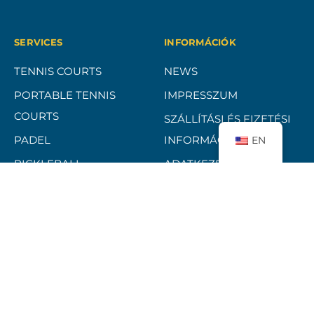
SERVICES
INFORMÁCIÓK
TENNIS COURTS
NEWS
PORTABLE TENNIS
IMPRESSZUM
COURTS
SZÁLLÍTÁSI ÉS FIZETÉSI
PADEL
INFORMÁCIÓK
EN
PICKLEBALL
ADATKEZELÉSI
TÁJÉKOZTATÓ
REFERENCES
ELÁLLÁSI FELTÉTELEK
ÁSZF
BANKKÁRTYÁS FIZETÉSI
TÁJÉKOZTATÓ
CONTACT