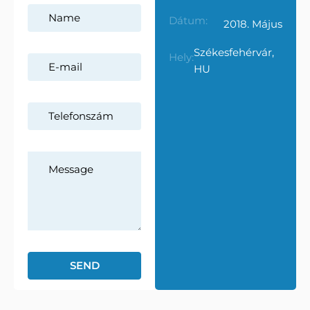
Dátum:
2018. Május
Székesfehérvár,
Hely:
HU