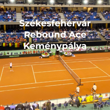
Székesfehérvár
Rebound Ace
Keménypálya