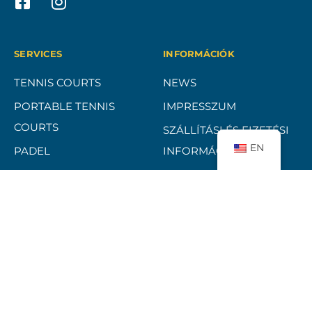
SERVICES
INFORMÁCIÓK
TENNIS COURTS
NEWS
PORTABLE TENNIS
IMPRESSZUM
COURTS
SZÁLLÍTÁSI ÉS FIZETÉSI
EN
PADEL
INFORMÁCIÓK
PICKLEBALL
ADATKEZELÉSI
TÁJÉKOZTATÓ
REFERENCES
ELÁLLÁSI FELTÉTELEK
ÁSZF
BANKKÁRTYÁS FIZETÉSI
TÁJÉKOZTATÓ
CONTACT