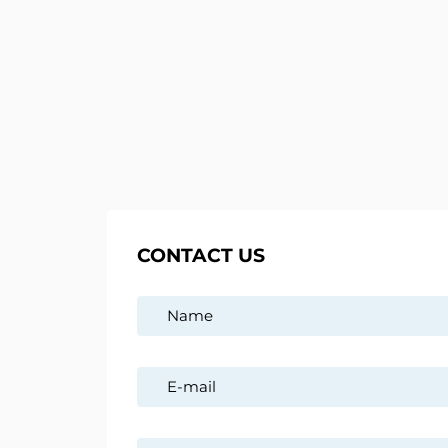
CONTACT US
SERVIC
TENNIS
PORTAB
PADEL
We are an emerging Hungarian
company, present on the Hungarian
PICKLE
and European market for more than
seven years, so we are proud to be the
REFER