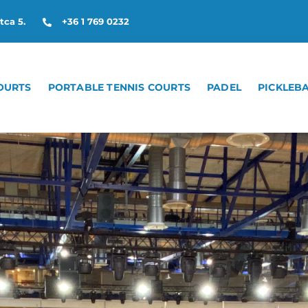
tca 5.
+36 1 769 0232
OURTS
PORTABLE TENNIS COURTS
PADEL
PICKLEB