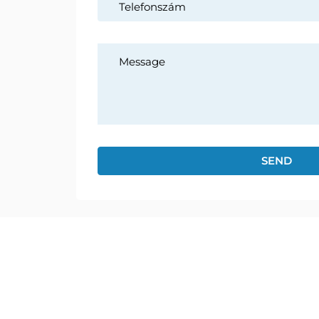
market leader in Hungary with several
hard surface tennis courts both indoor
and outdoor.