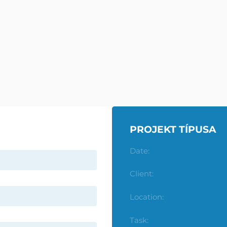
PROJEKT TÍPUSA
ES
INFORMÁCIÓK
Date:
 COURTS
NEWS
LE TENNIS COURTS
IMPRESSZUM
Client:
SZÁLLÍTÁSI ÉS FIZETÉSI
Location:
INFORMÁCIÓK
BALL
Task:
ADATKEZELÉSI TÁJÉKOZTA
ENCES