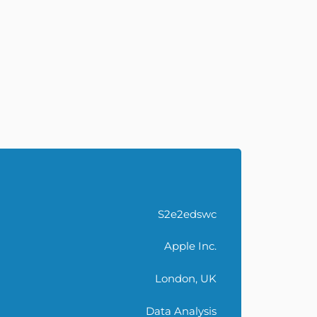
ARE YOU INTERESTED?
S2e2edswc
Our Phone Number
+36 1 769 0232
Apple Inc.
Our E-mail address
London, UK
info@reboundsports.hu
TÓ
Data Analysis