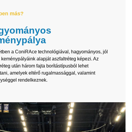
ben más?
gyományos
ménypálya
étben a ConiRAce technológiával, hagyományos, jól
t keménypályáink alapját aszfaltréteg képezi. Az
tréteg után három fajta borítástípusból lehet
tani, amelyek eltérő rugalmassággal, valamint
ységgel rendelkeznek.