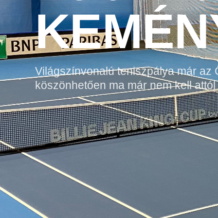
KEMÉN
Világszínvonalú teniszpálya már az
köszönhetően ma már nem kell attól 