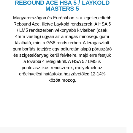
REBOUND ACE HSA 5 / LAYKOLD
MASTERS 5
Magyarországon és Európában is a legelterjedtebb
Rebound Ace, illetve Laykold rendszerek. A HSA 5
/ LM5 rendszerben vékonyabb kivitelben (csak
4mm vastag) ugyan az a magas minőségű gumi
tálalható, mint a GS8 rendszerben. A leragasztott
gumiborítás tetejére egy poliuretán alapú póruszáró
és szigetelőanyag kerül felvitelre, majd erre festjük
a további 4 réteg akrilt. A HSA 5 / LM5 is
pontelasztikus rendszerek, melyeknek az
erőelnyelési hatásfoka hozzávetőleg 12-14%
között mozog.