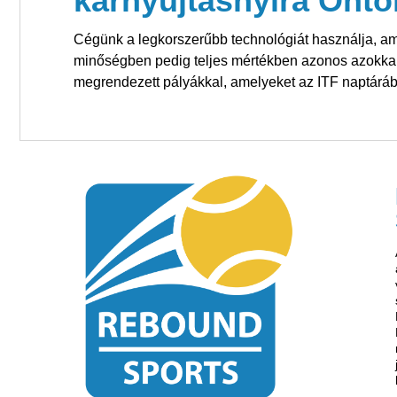
karnyújtásnyira Öntől
Cégünk a legkorszerűbb technológiát használja, amel
minőségben pedig teljes mértékben azonos azokka
megrendezett pályákkal, amelyeket az ITF naptárá