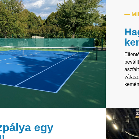
— Mi
Ha
ke
Ellent
beváll
aszfal
válasz
kemén
zpálya egy