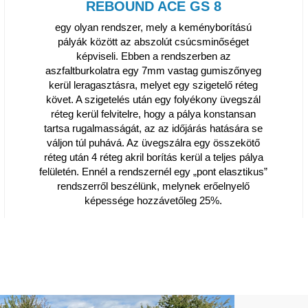
REBOUND ACE GS 8
egy olyan rendszer, mely a keményborítású
pályák között az abszolút csúcsminőséget
képviseli. Ebben a rendszerben az
aszfaltburkolatra egy 7mm vastag gumiszőnyeg
kerül leragasztásra, melyet egy szigetelő réteg
követ. A szigetelés után egy folyékony üvegszál
réteg kerül felvitelre, hogy a pálya konstansan
tartsa rugalmasságát, az az időjárás hatására se
váljon túl puhává. Az üvegszálra egy összekötő
réteg után 4 réteg akril borítás kerül a teljes pálya
felületén. Ennél a rendszernél egy „pont elasztikus”
rendszerről beszélünk, melynek erőelnyelő
képessége hozzávetőleg 25%.