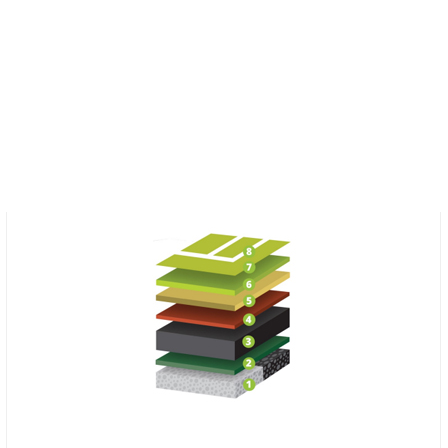
agyományos keménypál
3 választható rétegrendde