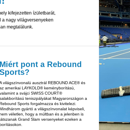
!
y kifejezetten ízületbarát,
l a nagy világversenyeken
ban megtalálunk.
Miért pont a Rebound
Sports?
A világszínvonalú ausztrál REBOUND ACE® és
az amerikai LAYKOLD® keményborítású,
valamint a svájci SWISS COURT®
salakborítású teniszpályákat Magyarországon a
Rebound Sports forgalmazza és kivitelezi.
Mindhárom gyártó a világszínvonalat képviseli,
nem véletlen, hogy a múltban és a jelenben is
játszanak Grand Slam versenyeket ezeken a
borításokon.