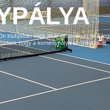
YPÁLYA
 Ön klubjában vagy akár otthonában is! A l
tartani, hogy a keménypálya sérülést okoz.